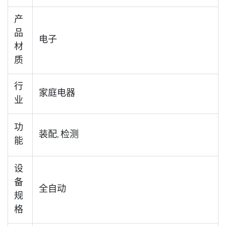
产
品
电子
材
质
行
家庭电器
业
功
装配, 检测
能
设
备
全自动
规
格