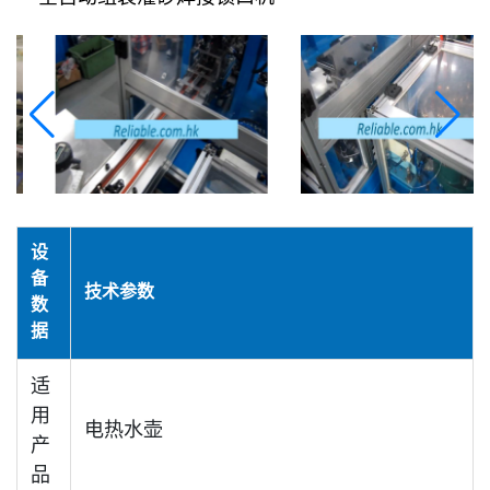
设
备
技术参数
数
据
适
用
电热水壶
产
品