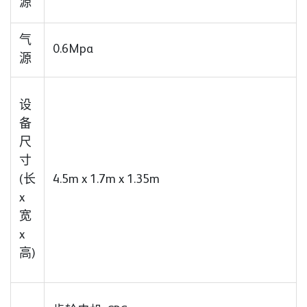
源
气
0.6Mpa
源
设
备
尺
寸
(长
4.5m x 1.7m x 1.35m
x
宽
x
高)